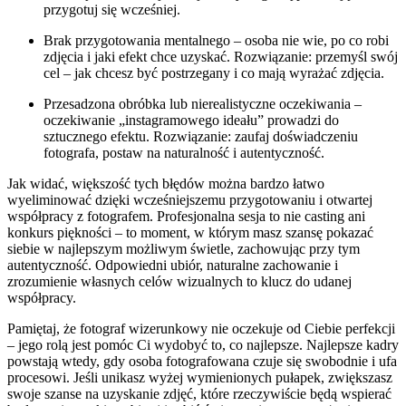
przygotuj się wcześniej.
Brak przygotowania mentalnego – osoba nie wie, po co robi
zdjęcia i jaki efekt chce uzyskać. Rozwiązanie: przemyśl swój
cel – jak chcesz być postrzegany i co mają wyrażać zdjęcia.
Przesadzona obróbka lub nierealistyczne oczekiwania –
oczekiwanie „instagramowego ideału” prowadzi do
sztucznego efektu. Rozwiązanie: zaufaj doświadczeniu
fotografa, postaw na naturalność i autentyczność.
Jak widać, większość tych błędów można bardzo łatwo
wyeliminować dzięki wcześniejszemu przygotowaniu i otwartej
współpracy z fotografem. Profesjonalna sesja to nie casting ani
konkurs piękności – to moment, w którym masz szansę pokazać
siebie w najlepszym możliwym świetle, zachowując przy tym
autentyczność. Odpowiedni ubiór, naturalne zachowanie i
zrozumienie własnych celów wizualnych to klucz do udanej
współpracy.
Pamiętaj, że fotograf wizerunkowy nie oczekuje od Ciebie perfekcji
– jego rolą jest pomóc Ci wydobyć to, co najlepsze. Najlepsze kadry
powstają wtedy, gdy osoba fotografowana czuje się swobodnie i ufa
procesowi. Jeśli unikasz wyżej wymienionych pułapek, zwiększasz
swoje szanse na uzyskanie zdjęć, które rzeczywiście będą wspierać