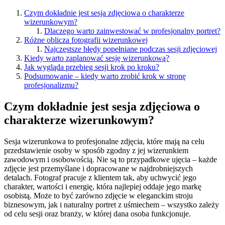
Czym dokładnie jest sesja zdjęciowa o charakterze
wizerunkowym?
Dlaczego warto zainwestować w profesjonalny portret?
Różne oblicza fotografii wizerunkowej
Najczęstsze błędy popełniane podczas sesji zdjęciowej
Kiedy warto zaplanować sesję wizerunkową?
Jak wygląda przebieg sesji krok po kroku?
Podsumowanie – kiedy warto zrobić krok w stronę
profesjonalizmu?
Czym dokładnie jest sesja zdjęciowa o
charakterze wizerunkowym?
Sesja wizerunkowa to profesjonalne zdjęcia, które mają na celu
przedstawienie osoby w sposób zgodny z jej wizerunkiem
zawodowym i osobowością. Nie są to przypadkowe ujęcia – każde
zdjęcie jest przemyślane i dopracowane w najdrobniejszych
detalach. Fotograf pracuje z klientem tak, aby uchwycić jego
charakter, wartości i energię, która najlepiej oddaje jego markę
osobistą. Może to być zarówno zdjęcie w eleganckim stroju
biznesowym, jak i naturalny portret z uśmiechem – wszystko zależy
od celu sesji oraz branży, w której dana osoba funkcjonuje.