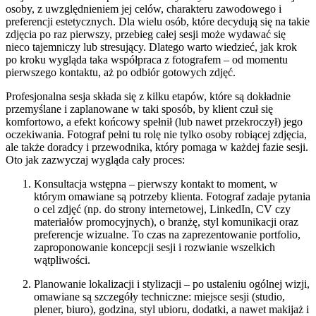
osoby, z uwzględnieniem jej celów, charakteru zawodowego i
preferencji estetycznych. Dla wielu osób, które decydują się na takie
zdjęcia po raz pierwszy, przebieg całej sesji może wydawać się
nieco tajemniczy lub stresujący. Dlatego warto wiedzieć, jak krok
po kroku wygląda taka współpraca z fotografem – od momentu
pierwszego kontaktu, aż po odbiór gotowych zdjęć.
Profesjonalna sesja składa się z kilku etapów, które są dokładnie
przemyślane i zaplanowane w taki sposób, by klient czuł się
komfortowo, a efekt końcowy spełnił (lub nawet przekroczył) jego
oczekiwania. Fotograf pełni tu rolę nie tylko osoby robiącej zdjęcia,
ale także doradcy i przewodnika, który pomaga w każdej fazie sesji.
Oto jak zazwyczaj wygląda cały proces:
Konsultacja wstępna – pierwszy kontakt to moment, w
którym omawiane są potrzeby klienta. Fotograf zadaje pytania
o cel zdjęć (np. do strony internetowej, LinkedIn, CV czy
materiałów promocyjnych), o branżę, styl komunikacji oraz
preferencje wizualne. To czas na zaprezentowanie portfolio,
zaproponowanie koncepcji sesji i rozwianie wszelkich
wątpliwości.
Planowanie lokalizacji i stylizacji – po ustaleniu ogólnej wizji,
omawiane są szczegóły techniczne: miejsce sesji (studio,
plener, biuro), godzina, styl ubioru, dodatki, a nawet makijaż i