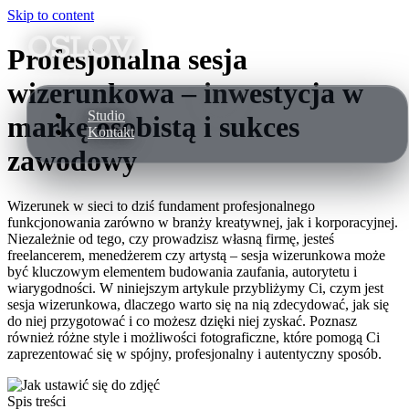
Skip to content
Profesjonalna sesja
wizerunkowa – inwestycja w
Studio
Studio
markę osobistą i sukces
Kontakt
Kontakt
zawodowy
Wizerunek w sieci to dziś fundament profesjonalnego
funkcjonowania zarówno w branży kreatywnej, jak i korporacyjnej.
Niezależnie od tego, czy prowadzisz własną firmę, jesteś
freelancerem, menedżerem czy artystą – sesja wizerunkowa może
być kluczowym elementem budowania zaufania, autorytetu i
wiarygodności. W niniejszym artykule przybliżymy Ci, czym jest
sesja wizerunkowa, dlaczego warto się na nią zdecydować, jak się
do niej przygotować i co możesz dzięki niej zyskać. Poznasz
również różne style i możliwości fotograficzne, które pomogą Ci
zaprezentować się w spójny, profesjonalny i autentyczny sposób.
Spis treści