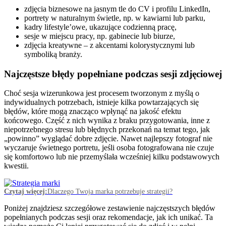
zdjęcia biznesowe na jasnym tle do CV i profilu LinkedIn,
portrety w naturalnym świetle, np. w kawiarni lub parku,
kadry lifestyle’owe, ukazujące codzienną pracę,
sesje w miejscu pracy, np. gabinecie lub biurze,
zdjęcia kreatywne – z akcentami kolorystycznymi lub
symboliką branży.
Najczęstsze błędy popełniane podczas sesji zdjęciowej
Choć sesja wizerunkowa jest procesem tworzonym z myślą o
indywidualnych potrzebach, istnieje kilka powtarzających się
błędów, które mogą znacząco wpłynąć na jakość efektu
końcowego. Część z nich wynika z braku przygotowania, inne z
niepotrzebnego stresu lub błędnych przekonań na temat tego, jak
„powinno” wyglądać dobre zdjęcie. Nawet najlepszy fotograf nie
wyczaruje świetnego portretu, jeśli osoba fotografowana nie czuje
się komfortowo lub nie przemyślała wcześniej kilku podstawowych
kwestii.
Czytaj więcej:
Dlaczego Twoja marka potrzebuje strategii?
Poniżej znajdziesz szczegółowe zestawienie najczęstszych błędów
popełnianych podczas sesji oraz rekomendacje, jak ich unikać. Ta