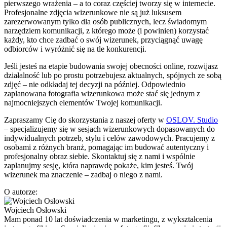
pierwszego wrażenia – a to coraz częściej tworzy się w internecie.
Profesjonalne zdjęcia wizerunkowe nie są już luksusem
zarezerwowanym tylko dla osób publicznych, lecz świadomym
narzędziem komunikacji, z którego może (i powinien) korzystać
każdy, kto chce zadbać o swój wizerunek, przyciągnąć uwagę
odbiorców i wyróżnić się na tle konkurencji.
Jeśli jesteś na etapie budowania swojej obecności online, rozwijasz
działalność lub po prostu potrzebujesz aktualnych, spójnych ze sobą
zdjęć – nie odkładaj tej decyzji na później. Odpowiednio
zaplanowana fotografia wizerunkowa może stać się jednym z
najmocniejszych elementów Twojej komunikacji.
Zapraszamy Cię do skorzystania z naszej oferty w
OSLOV.
Studio
– specjalizujemy się w sesjach wizerunkowych dopasowanych do
indywidualnych potrzeb, stylu i celów zawodowych. Pracujemy z
osobami z różnych branż, pomagając im budować autentyczny i
profesjonalny obraz siebie. Skontaktuj się z nami i wspólnie
zaplanujmy sesję, która naprawdę pokaże, kim jesteś. Twój
wizerunek ma znaczenie – zadbaj o niego z nami.
O autorze:
Wojciech Osłowski
Mam ponad 10 lat doświadczenia w marketingu, z wykształcenia