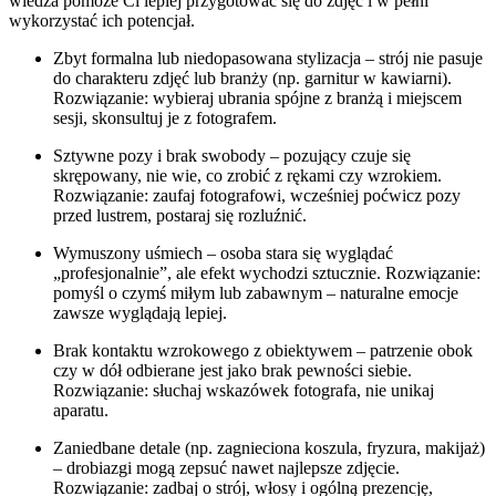
wiedza pomoże Ci lepiej przygotować się do zdjęć i w pełni
wykorzystać ich potencjał.
Zbyt formalna lub niedopasowana stylizacja – strój nie pasuje
do charakteru zdjęć lub branży (np. garnitur w kawiarni).
Rozwiązanie: wybieraj ubrania spójne z branżą i miejscem
sesji, skonsultuj je z fotografem.
Sztywne pozy i brak swobody – pozujący czuje się
skrępowany, nie wie, co zrobić z rękami czy wzrokiem.
Rozwiązanie: zaufaj fotografowi, wcześniej poćwicz pozy
przed lustrem, postaraj się rozluźnić.
Wymuszony uśmiech – osoba stara się wyglądać
„profesjonalnie”, ale efekt wychodzi sztucznie. Rozwiązanie:
pomyśl o czymś miłym lub zabawnym – naturalne emocje
zawsze wyglądają lepiej.
Brak kontaktu wzrokowego z obiektywem – patrzenie obok
czy w dół odbierane jest jako brak pewności siebie.
Rozwiązanie: słuchaj wskazówek fotografa, nie unikaj
aparatu.
Zaniedbane detale (np. zagnieciona koszula, fryzura, makijaż)
– drobiazgi mogą zepsuć nawet najlepsze zdjęcie.
Rozwiązanie: zadbaj o strój, włosy i ogólną prezencję,