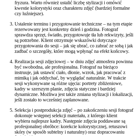
fryzura. Warto również ustalić liczbę stylizacji i omówić
kwestie kolorystyki oraz charakteru zdjęć (bardziej formalne
czy luźniejsze).
Ustalenie terminu i przygotowanie techniczne – na tym etapie
rezerwowany jest konkretny dzień i godzina. Fotograf
sprawdza sprzęt, światło, przygotowuje tła lub rekwizyty, jeśli
są potrzebne. Klient otrzymuje wskazówki dotyczące
przygotowania do sesji – jak się ubrać, co zabrać ze sobą i jak
zadbać o szczegóły, które mogą wpłynąć na efekt końcowy.
Realizacja sesji zdjęciowej – w dniu zdjęć atmosfera powinna
być swobodna, ale profesjonalna. Fotograf na bieżąco
instruuje, jak ustawić ciało, dłonie, wzrok, jak pracować z
mimiką i jak oddychać, by wyglądać naturalnie. W trakcie
sesji wykonywane są różne ujęcia: portrety zbliżeniowe,
kadry w szerszym planie, zdjęcia statyczne i bardziej
dynamiczne. Możliwa jest także zmiana stylizacji i lokalizacji,
jeśli zostało to wcześniej zaplanowane.
Selekcja i postprodukcja zdjęć – po zakończeniu sesji fotograf
dokonuje wstępnej selekcji materiału, z którego klient
wybiera najlepsze kadry. Następnie zdjęcia poddawane są
profesjonalnej obróbce: korekcie kolorystycznej, retuszowi
skóry (w sposób subtelny i naturalny) oraz dopracowaniu