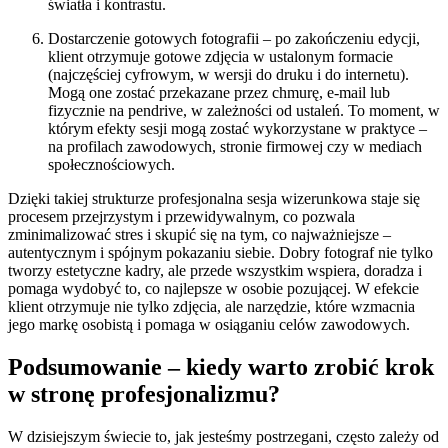
światła i kontrastu.
Dostarczenie gotowych fotografii – po zakończeniu edycji,
klient otrzymuje gotowe zdjęcia w ustalonym formacie
(najczęściej cyfrowym, w wersji do druku i do internetu).
Mogą one zostać przekazane przez chmurę, e-mail lub
fizycznie na pendrive, w zależności od ustaleń. To moment, w
którym efekty sesji mogą zostać wykorzystane w praktyce –
na profilach zawodowych, stronie firmowej czy w mediach
społecznościowych.
Dzięki takiej strukturze profesjonalna sesja wizerunkowa staje się
procesem przejrzystym i przewidywalnym, co pozwala
zminimalizować stres i skupić się na tym, co najważniejsze –
autentycznym i spójnym pokazaniu siebie. Dobry fotograf nie tylko
tworzy estetyczne kadry, ale przede wszystkim wspiera, doradza i
pomaga wydobyć to, co najlepsze w osobie pozującej. W efekcie
klient otrzymuje nie tylko zdjęcia, ale narzędzie, które wzmacnia
jego markę osobistą i pomaga w osiąganiu celów zawodowych.
Podsumowanie – kiedy warto zrobić krok
w stronę profesjonalizmu?
W dzisiejszym świecie to, jak jesteśmy postrzegani, często zależy od